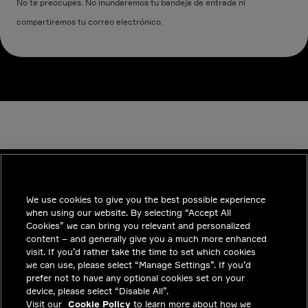
No te preocupes. No inundaremos tu bandeja de entrada ni
compartiremos tu correo electrónico.
We use cookies to give you the best possible experience
INDUSTRIES
when using our website. By selecting “Accept All
TENDENCIAS
Cookies” we can bring you relevant and personalized
content – and generally give you a much more enhanced
SOLUCIONES
visit. If you’d rather take the time to set which cookies
we can use, please select “Manage Settings”. If you’d
CARRERAS
prefer not to have any optional cookies set on your
device, please select “Disable All”.
INVERSIONISTAS
Visit our
Cookie Policy
to learn more about how we