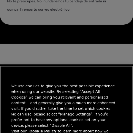
No te preocupes. No inundaremos tu bandeja de entrada ni
compartiremos tu correo electrónico.
We use cookies to give you the best possible experience
INDUSTRIES
when using our website. By selecting “Accept All
TENDENCIAS
Cookies” we can bring you relevant and personalized
content – and generally give you a much more enhanced
SOLUCIONES
visit. If you’d rather take the time to set which cookies
we can use, please select “Manage Settings”. If you’d
CARRERAS
prefer not to have any optional cookies set on your
device, please select “Disable All”.
INVERSIONISTAS
Visit our
Cookie Policy
to learn more about how we