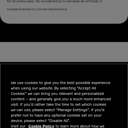
No te preocupes. No inundaremos tu bandeja de entrada ni
compartiremos tu correo electrónico.
We use cookies to give you the best possible experience
INDUSTRIES
when using our website. By selecting “Accept All
TENDENCIAS
Cookies” we can bring you relevant and personalized
content – and generally give you a much more enhanced
SOLUCIONES
visit. If you’d rather take the time to set which cookies
we can use, please select “Manage Settings”. If you’d
CARRERAS
prefer not to have any optional cookies set on your
device, please select “Disable All”.
INVERSIONISTAS
Visit our
Cookie Policy
to learn more about how we