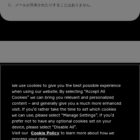
り、メールが共有されたりすることはありません。
We use cookies to give you the best possible experience
INDUSTRIES
when using our website. By selecting “Accept All
インサイト
Cookies” we can bring you relevant and personalized
content – and generally give you a much more enhanced
ソリューション
visit. If you’d rather take the time to set which cookies
we can use, please select “Manage Settings”. If you’d
採用情報
prefer not to have any optional cookies set on your
device, please select “Disable All”.
投資家向けお知らせ
Visit our
Cookie Policy
to learn more about how we
process your data.