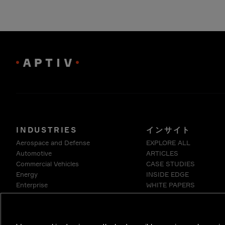
INDUSTRIES
インサイト
Aerospace and Defense
EXPLORE ALL
Automotive
ARTICLES
Commercial Vehicles
CASE STUDIES
Energy
INSIDE EDGE
Enterprise
WHITE PAPERS
Industrials & Robotics
Medical
Telecommunications