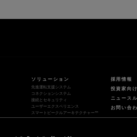
ソリューション
採用情報
先進運転支援システム
投資家向
コネクションシステム
ニュース
接続とセキュリティ
ユーザーエクスペリエンス
お問い合
スマートビークルアーキテクチャー™
ソフトウェア・プラットフォームとサー
ビス
HellermannTyton