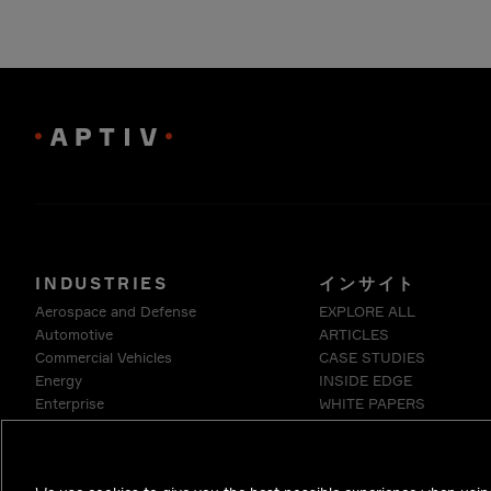
INDUSTRIES
インサイト
Aerospace and Defense
EXPLORE ALL
Automotive
ARTICLES
Commercial Vehicles
CASE STUDIES
Energy
INSIDE EDGE
Enterprise
WHITE PAPERS
Industrials & Robotics
Medical
Telecommunications