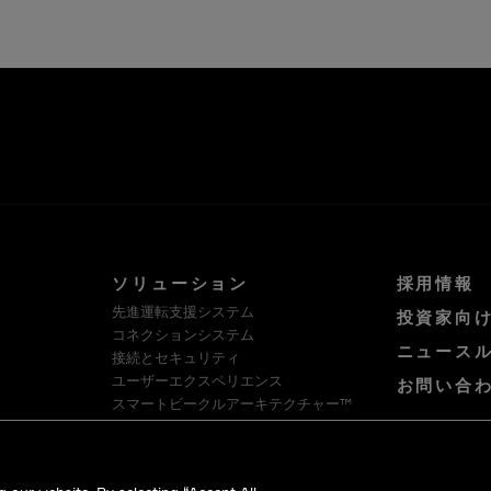
ソリューション
採用情報
先進運転支援システム
投資家向
コネクションシステム
ニュース
接続とセキュリティ
ユーザーエクスペリエンス
お問い合
スマートビークルアーキテクチャー™
ソフトウェア・プラットフォームとサー
ビス
HellermannTyton