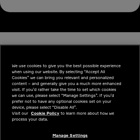
We use cookies to give you the best possible experience
when using our website. By selecting “Accept All
INDUSTRIES
Cookies” we can bring you relevant and personalized
content – and generally give you a much more enhanced
통찰력
visit. If you’d rather take the time to set which cookies
we can use, please select “Manage Settings”. If you’d
솔루션
prefer not to have any optional cookies set on your
device, please select “Disable All”.
커리어
Visit our
Cookie Policy
to learn more about how we
process your data.
투자자
문의하기
Manage Settings