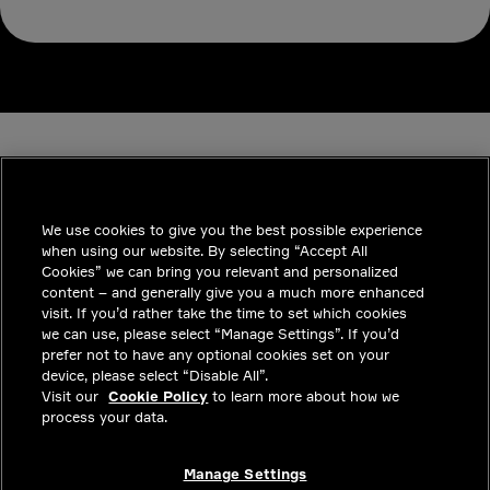
We use cookies to give you the best possible experience
when using our website. By selecting “Accept All
INDUSTRIES
Cookies” we can bring you relevant and personalized
content – and generally give you a much more enhanced
통찰력
visit. If you’d rather take the time to set which cookies
we can use, please select “Manage Settings”. If you’d
솔루션
prefer not to have any optional cookies set on your
device, please select “Disable All”.
커리어
Visit our
Cookie Policy
to learn more about how we
process your data.
투자자
문의하기
Manage Settings