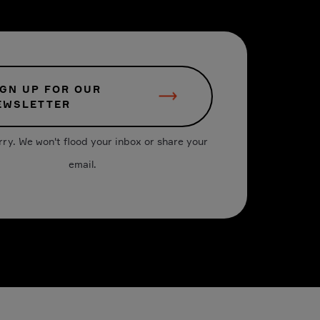
IGN UP FOR OUR
EWSLETTER
rry. We won't flood your inbox or share your
email.