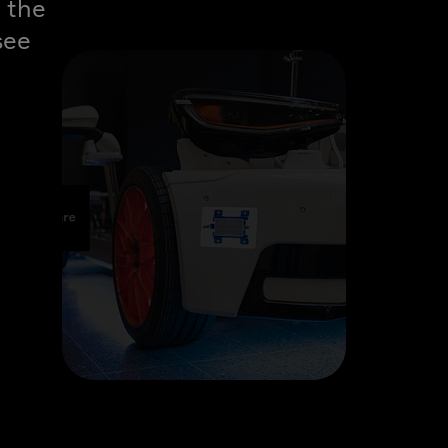
 the
see