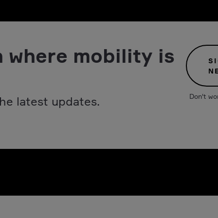
 where mobility is
S
N
Don't wo
he latest updates.