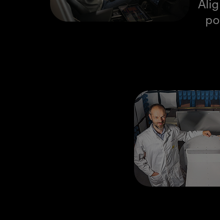
Ali
po