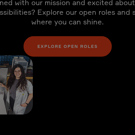
gned with our mission and excited about
ssibilities? Explore our open roles and 
where you can shine.
EXPLORE OPEN ROLES