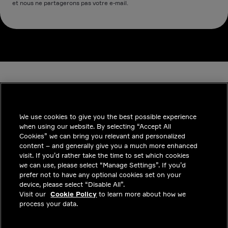
et nous ne partagerons pas votre e-mail.
We use cookies to give you the best possible experience
when using our website. By selecting “Accept All
INDUSTRIES
Cookies” we can bring you relevant and personalized
content – and generally give you a much more enhanced
INSIGHTS
visit. If you’d rather take the time to set which cookies
we can use, please select “Manage Settings”. If you’d
SOLUTIONS
prefer not to have any optional cookies set on your
device, please select “Disable All”.
CARRIERES
Visit our
Cookie Policy
to learn more about how we
process your data.
INVESTISSEURS
CONTACTEZ