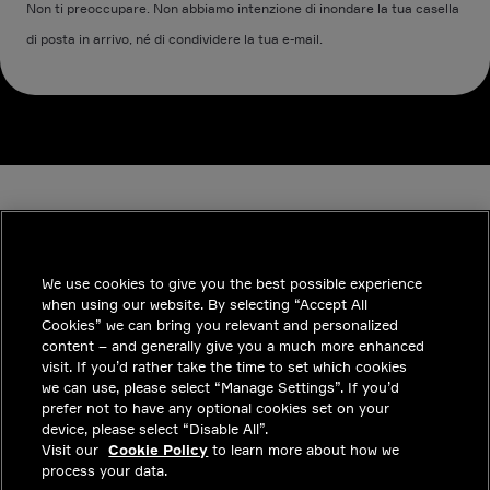
Non ti preoccupare. Non abbiamo intenzione di inondare la tua casella
di posta in arrivo, né di condividere la tua e-mail.
We use cookies to give you the best possible experience
when using our website. By selecting “Accept All
INDUSTRIES
Cookies” we can bring you relevant and personalized
content – and generally give you a much more enhanced
APPROFONDIMENTI
visit. If you’d rather take the time to set which cookies
we can use, please select “Manage Settings”. If you’d
SOLUZIONI
prefer not to have any optional cookies set on your
device, please select “Disable All”.
POSIZIONI LAVORATIVE
Visit our
Cookie Policy
to learn more about how we
process your data.
INVESTITORI