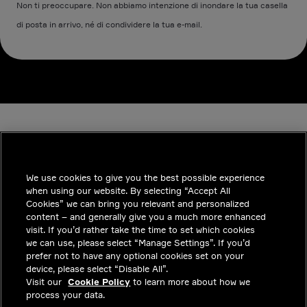
Non ti preoccupare. Non abbiamo intenzione di inondare la tua casella
di posta in arrivo, né di condividere la tua e-mail.
We use cookies to give you the best possible experience
when using our website. By selecting “Accept All
INDUSTRIES
Cookies” we can bring you relevant and personalized
content – and generally give you a much more enhanced
APPROFONDIMENTI
visit. If you’d rather take the time to set which cookies
we can use, please select “Manage Settings”. If you’d
SOLUZIONI
prefer not to have any optional cookies set on your
device, please select “Disable All”.
POSIZIONI LAVORATIVE
Visit our
Cookie Policy
to learn more about how we
process your data.
INVESTITORI