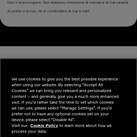
Non ti preoccupare. Non abbiamo intenzione di inondare la tua casella
di posta in arrivo, né di condividere la tua e-mail.
We use cookies to give you the best possible experience
when using our website. By selecting “Accept All
INDUSTRIES
Cookies” we can bring you relevant and personalized
content – and generally give you a much more enhanced
APPROFONDIMENTI
visit. If you’d rather take the time to set which cookies
we can use, please select “Manage Settings”. If you’d
SOLUZIONI
prefer not to have any optional cookies set on your
device, please select “Disable All”.
POSIZIONI LAVORATIVE
Visit our
Cookie Policy
to learn more about how we
process your data.
INVESTITORI