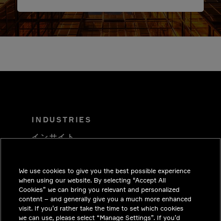
INDUSTRIES
インサイト
ソリューション
We use cookies to give you the best possible experience
採用情報
when using our website. By selecting “Accept All
投資家向けお知らせ
Cookies” we can bring you relevant and personalized
content – and generally give you a much more enhanced
ニュースルーム
visit. If you’d rather take the time to set which cookies
we can use, please select “Manage Settings”. If you’d