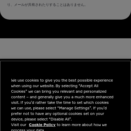
り、メールが共有されたりすることはありません。
We use cookies to give you the best possible experience
INDUSTRIES
when using our website. By selecting “Accept All
インサイト
Cookies” we can bring you relevant and personalized
content – and generally give you a much more enhanced
ソリューション
visit. If you’d rather take the time to set which cookies
we can use, please select “Manage Settings”. If you’d
採用情報
prefer not to have any optional cookies set on your
device, please select “Disable All”.
投資家向けお知らせ
Visit our
Cookie Policy
to learn more about how we
process your data.