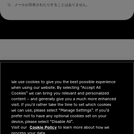
り、メールが共有されたりすることはありません。
We use cookies to give you the best possible experience
INDUSTRIES
when using our website. By selecting “Accept All
インサイト
Cookies” we can bring you relevant and personalized
content – and generally give you a much more enhanced
ソリューション
visit. If you’d rather take the time to set which cookies
we can use, please select “Manage Settings”. If you’d
採用情報
prefer not to have any optional cookies set on your
device, please select “Disable All”.
投資家向けお知らせ
Visit our
Cookie Policy
to learn more about how we
process your data.