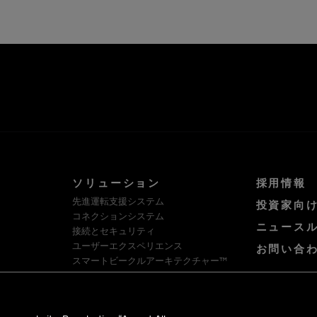
ソリューション
採用情報
先進運転支援システム
投資家向
コネクションシステム
ニュース
接続とセキュリティ
ユーザーエクスペリエンス
お問い合
スマートビークルアーキテクチャー™
ソフトウェア・プラットフォームとサー
ビス
HellermannTyton