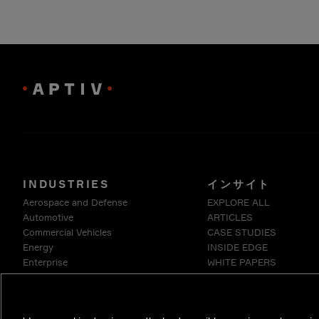
INDUSTRIES
インサイト
Aerospace and Defense
EXPLORE ALL
Automotive
ARTICLES
Commercial Vehicles
CASE STUDIES
Energy
INSIDE EDGE
Enterprise
WHITE PAPERS
Industrials & Robotics
Medical
Telecommunications