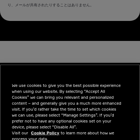
り、メールが共有されたりすることはありません。
We use cookies to give you the best possible experience
INDUSTRIES
when using our website. By selecting “Accept All
インサイト
Cookies” we can bring you relevant and personalized
content – and generally give you a much more enhanced
ソリューション
visit. If you’d rather take the time to set which cookies
we can use, please select “Manage Settings”. If you’d
採用情報
prefer not to have any optional cookies set on your
device, please select “Disable All”.
投資家向けお知らせ
Visit our
Cookie Policy
to learn more about how we
process your data.