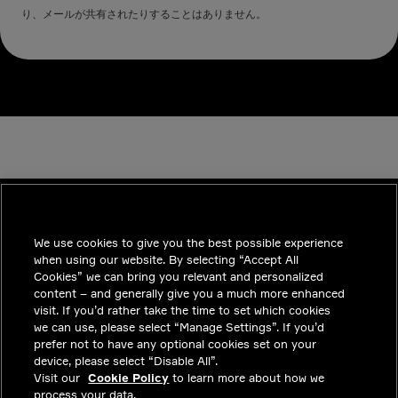
り、メールが共有されたりすることはありません。
We use cookies to give you the best possible experience
INDUSTRIES
when using our website. By selecting “Accept All
インサイト
Cookies” we can bring you relevant and personalized
content – and generally give you a much more enhanced
ソリューション
visit. If you’d rather take the time to set which cookies
we can use, please select “Manage Settings”. If you’d
採用情報
prefer not to have any optional cookies set on your
device, please select “Disable All”.
投資家向けお知らせ
Visit our
Cookie Policy
to learn more about how we
process your data.