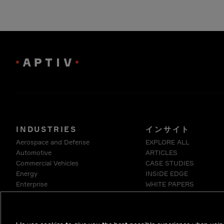
INDUSTRIES
インサイト
Aerospace and Defense
EXPLORE ALL
Automotive
ARTICLES
Commercial Vehicles
CASE STUDIES
Energy
INSIDE EDGE
Enterprise
WHITE PAPERS
Industrials & Robotics
Medical
Telecommunications