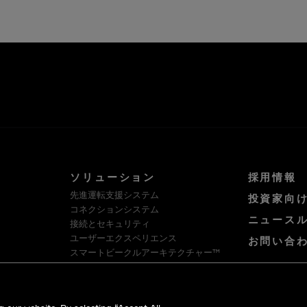
ソリューション
採用情報
先進運転支援システム
投資家向
コネクションシステム
ニュース
接続とセキュリティ
ユーザーエクスペリエンス
お問い合
スマートビークルアーキテクチャー™
ソフトウェア・プラットフォームとサー
ビス
HellermannTyton