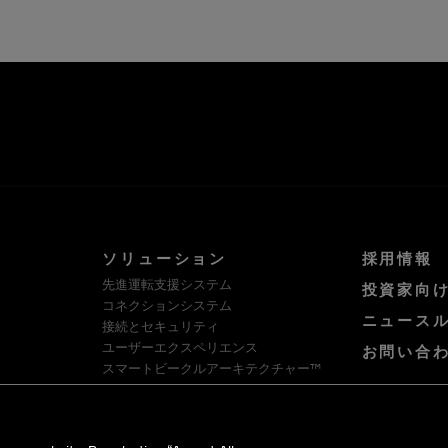
ソリューション
採用情報
先進運転支援システム
投資家向
コネクションシステム
ニュース
接続とセキュリティ
ユーザーエクスペリエンス
お問い合
スマートビークルアーキテクチャー™
ソフトウェア・プラットフォームとサー
ビス
HellermannTyton