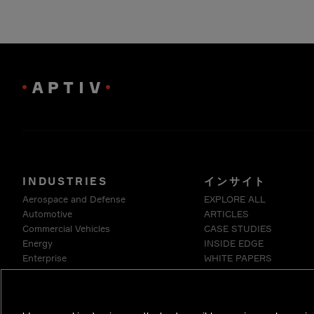
INDUSTRIES
インサイト
Aerospace and Defense
EXPLORE ALL
Automotive
ARTICLES
Commercial Vehicles
CASE STUDIES
Energy
INSIDE EDGE
Enterprise
WHITE PAPERS
Industrials & Robotics
Medical
Telecommunications