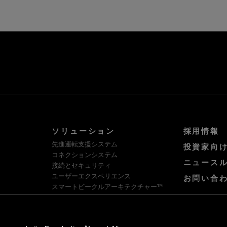
ソリューション
採用情報
先進運転支援システム
投資家向
コネクションシステム
ニュース
接続とセキュリティ
ユーザーエクスペリエンス
お問い合
スマートビークルアーキテクチャー™
ソフトウェア・プラットフォームとサー
ビス
HellermannTyton