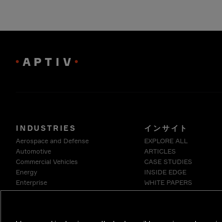
INDUSTRIES
インサイト
Aerospace and Defense
EXPLORE ALL
Automotive
ARTICLES
Commercial Vehicles
CASE STUDIES
Energy
INSIDE EDGE
Enterprise
WHITE PAPERS
Industrials & Robotics
Medical
Telecommunications