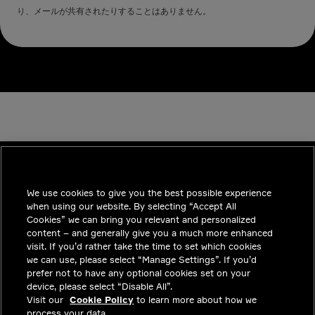
り、メールが共有されたりすることはありません。
We use cookies to give you the best possible experience
INDUSTRIES
when using our website. By selecting “Accept All
インサイト
Cookies” we can bring you relevant and personalized
content – and generally give you a much more enhanced
ソリューション
visit. If you’d rather take the time to set which cookies
we can use, please select “Manage Settings”. If you’d
採用情報
prefer not to have any optional cookies set on your
device, please select “Disable All”.
投資家向けお知らせ
Visit our
Cookie Policy
to learn more about how we
process your data.