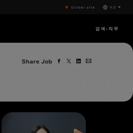
Global site
KO
검색-직무
Share Job