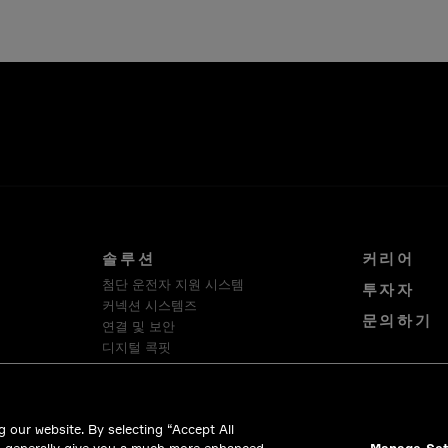
솔루션
커리어
첨단 운전자 지원 시스템
투자자
커넥션 시스템즈
문의하기
연결 및 보안
디지털 콕핏
스마트 차량 아키텍처
소프트웨어 플랫폼 및 서비스
HellermannTyton
 our website. By selecting “Accept All
Intercable Automotive Solutions