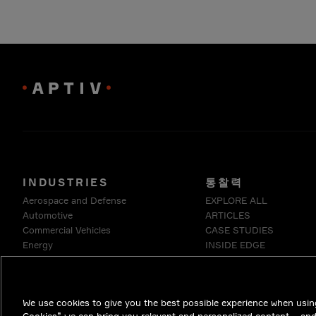
INDUSTRIES
통찰력
Aerospace and Defense
EXPLORE ALL
Automotive
ARTICLES
Commercial Vehicles
CASE STUDIES
Energy
INSIDE EDGE
Enterprise
WHITE PAPERS
Industrials & Robotics
Medical
We use cookies to give you the best possible experience when using
Telecommunications