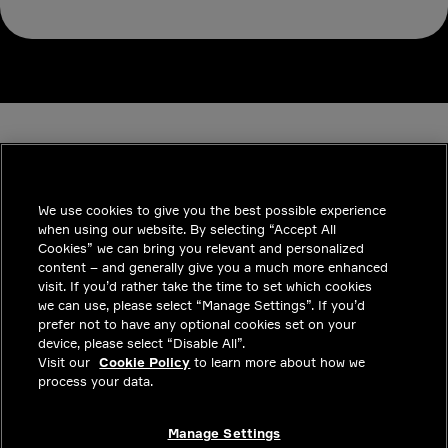
We use cookies to give you the best possible experience
when using our website. By selecting “Accept All
INDUSTRIES
Cookies” we can bring you relevant and personalized
content – and generally give you a much more enhanced
통찰력
visit. If you’d rather take the time to set which cookies
we can use, please select “Manage Settings”. If you’d
솔루션
prefer not to have any optional cookies set on your
device, please select “Disable All”.
커리어
Visit our
Cookie Policy
to learn more about how we
process your data.
투자자
문의하기
Manage Settings