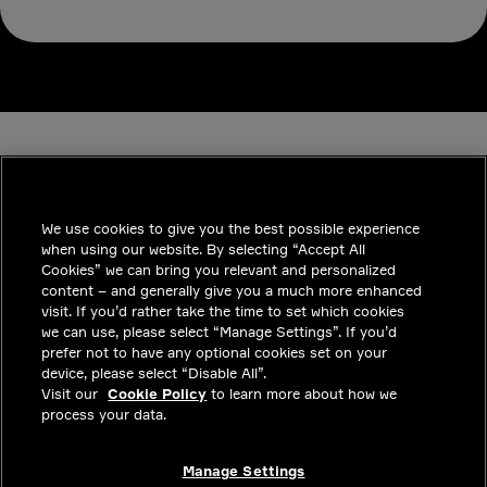
We use cookies to give you the best possible experience
when using our website. By selecting “Accept All
INDUSTRIES
Cookies” we can bring you relevant and personalized
content – and generally give you a much more enhanced
통찰력
visit. If you’d rather take the time to set which cookies
we can use, please select “Manage Settings”. If you’d
솔루션
prefer not to have any optional cookies set on your
device, please select “Disable All”.
커리어
Visit our
Cookie Policy
to learn more about how we
process your data.
투자자
문의하기
Manage Settings