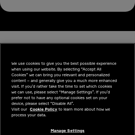
We use cookies to give you the best possible experience
when using our website. By selecting “Accept All
INDUSTRIES
Cookies” we can bring you relevant and personalized
content – and generally give you a much more enhanced
통찰력
visit. If you’d rather take the time to set which cookies
we can use, please select “Manage Settings”. If you’d
솔루션
prefer not to have any optional cookies set on your
device, please select “Disable All”.
커리어
Visit our
Cookie Policy
to learn more about how we
process your data.
투자자
문의하기
Manage Settings