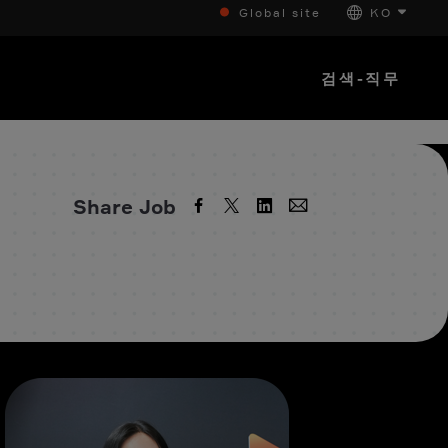
Global site
KO
검색-직무
Share Job