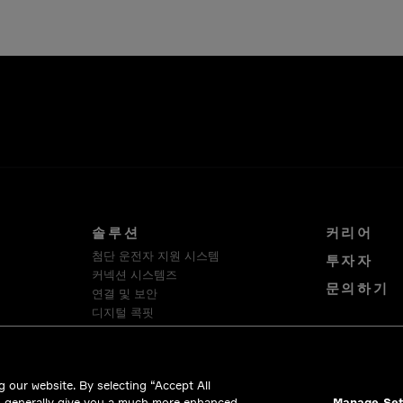
솔루션
커리어
첨단 운전자 지원 시스템
투자자
커넥션 시스템즈
문의하기
연결 및 보안
디지털 콕핏
스마트 차량 아키텍처
소프트웨어 플랫폼 및 서비스
HellermannTyton
 our website. By selecting “Accept All
Intercable Automotive Solutions
d generally give you a much more enhanced
Manage Set