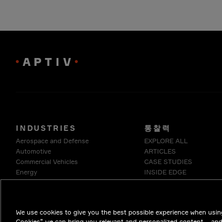
INDUSTRIES
통찰력
Aerospace and Defense
EXPLORE ALL
Automotive
ARTICLES
Commercial Vehicles
CASE STUDIES
Energy
INSIDE EDGE
Enterprise
WHITE PAPERS
Industrials & Robotics
Medical
We use cookies to give you the best possible experience when using
Telecommunications
Cookies” we can bring you relevant and personalized content – an