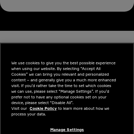
We use cookies to give you the best possible experience
when using our website. By selecting “Accept All
INDUSTRIES
Cookies” we can bring you relevant and personalized
content – and generally give you a much more enhanced
통찰력
visit. If you’d rather take the time to set which cookies
we can use, please select “Manage Settings”. If you’d
솔루션
prefer not to have any optional cookies set on your
device, please select “Disable All”.
커리어
Visit our
Cookie Policy
to learn more about how we
process your data.
투자자
문의하기
Manage Settings