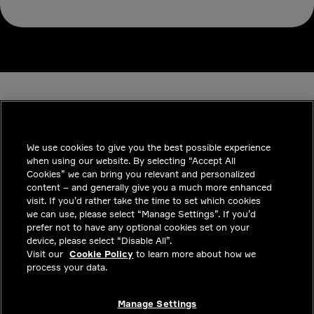
We use cookies to give you the best possible experience
when using our website. By selecting “Accept All
INDUSTRIES
Cookies” we can bring you relevant and personalized
content – and generally give you a much more enhanced
통찰력
visit. If you’d rather take the time to set which cookies
we can use, please select “Manage Settings”. If you’d
솔루션
prefer not to have any optional cookies set on your
device, please select “Disable All”.
커리어
Visit our
Cookie Policy
to learn more about how we
process your data.
투자자
문의하기
Manage Settings