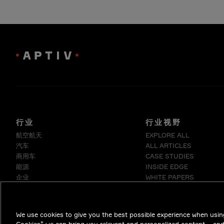
行业
行业视野
航空航天
EXPLORE ALL
汽车
ALL ARTICLES
商用车
CASE STUDIES
能源
INSIDE EDGE
企业
WHITE PAPERS
工业
医疗
电信
We use cookies to give you the best possible experience when using