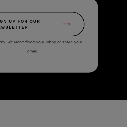
IGN UP FOR OUR
EWSLETTER
rry. We won't flood your inbox or share your
email.