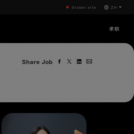
Global site
ZH
求职
Share Job