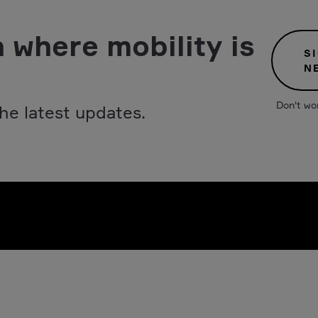
 where mobility is
S
N
Don't wo
he latest updates.