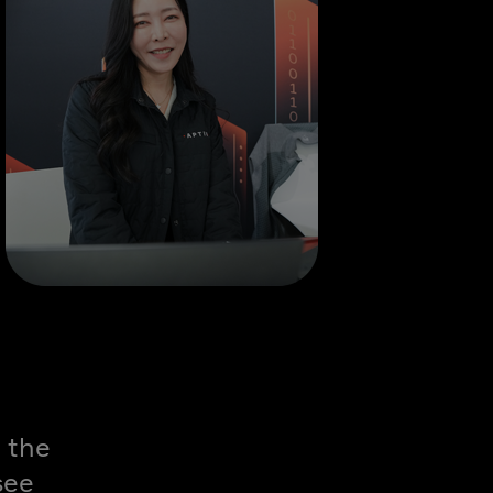
 the
see