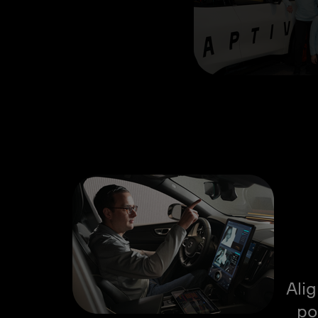
Ali
po