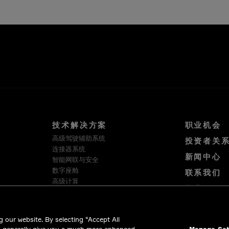
技术解决方案
职业机会
高级驾驶辅助系统
投资者关
连接器系统
新闻中心
智能网联与安全
数字座舱
联系我们
高级计算
隐私
软件与服务
使用条款
HellermannTyton
Cookie 政策
Intercable Automotive Solutions
 our website. By selecting “Accept All
Winchester Interconnect
合法合规