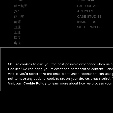
航空航天
EXPLORE ALL
汽车
ARTICLES
商用车
CASE STUDIES
能源
INSIDE EDGE
企业
WHITE PAPERS
工业
医疗
电信
We use cookies to give you the best possible experience when using
Cookies” we can bring you relevant and personalized content – an
visit. If you’d rather take the time to set which cookies we can use,
not to have any optional cookies set on your device, please select “D
Visit our
Cookie Policy
to learn more about how we process your 
NYSE APTV
47.01
-0.71
(
-1.488
%)
© 2026 Aptiv. 