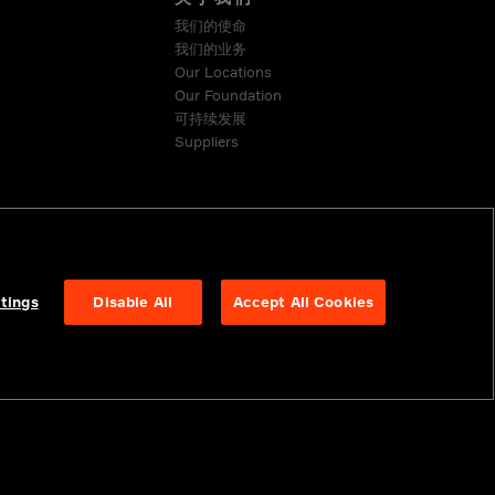
我们的使命
我们的业务
Our Locations
Our Foundation
可持续发展
Suppliers
tings
Disable All
Accept All Cookies