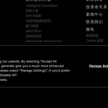
Intelligent Perception
投资者关系
高级计算
新闻中心
软件与服务
高级驾驶辅助系统
联系我们
数字座舱
隐私
Wind River
使用条款
连接器系统
Cookie 政策
Winchester Interconnect
Intercable Automotive Solutions
合法合规
HellermannTyton
 our website. By selecting “Accept All
d generally give you a much more enhanced
Manage Set
 please select “Manage Settings”. If you’d prefer
isable All”.
data.
All rights reserved