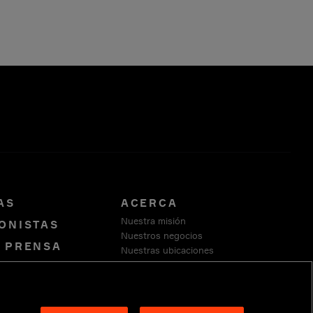
AS
ACERCA
Nuestra misión
ONISTAS
Nuestros negocios
E PRENSA
Nuestras ubicaciones
Nuestra fundación
CATE CON
Sustentabilidad
OS
Proveedores