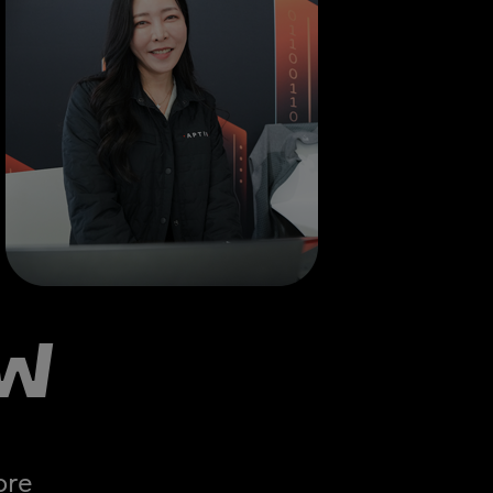
w
ore