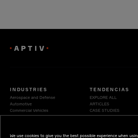
INDUSTRIES
TENDENCIAS
Aerospace and Defense
EXPLORE ALL
Automotive
ARTICLES
Commercial Vehicles
CASE STUDIES
Energy
INSIDE EDGE
Enterprise
WHITE PAPERS
Industrials & Robotics
We use cookies to give you the best possible experience when using
Medical