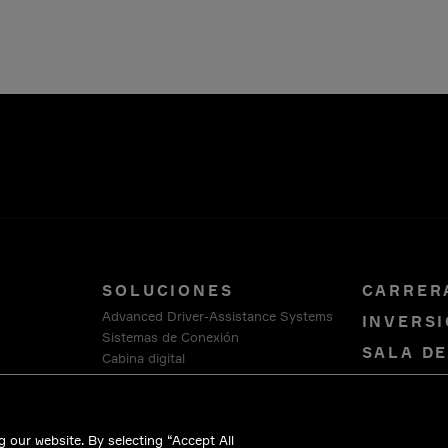
SOLUCIONES
CARRER
Advanced Driver-Assistance Systems
INVERSI
Sistemas de Conexión
SALA D
Cabina digital
Smart Vehicle Architecture
COMUNÍ
Plataforma de Software y Servicios
NOSOTR
HellermannTyton
 our website. By selecting “Accept All
Intercable Automotive Solutions