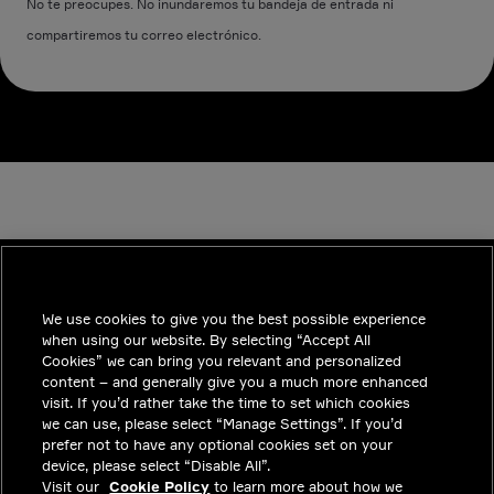
No te preocupes. No inundaremos tu bandeja de entrada ni
compartiremos tu correo electrónico.
We use cookies to give you the best possible experience
INDUSTRIES
when using our website. By selecting “Accept All
TENDENCIAS
Cookies” we can bring you relevant and personalized
content – and generally give you a much more enhanced
SOLUCIONES
visit. If you’d rather take the time to set which cookies
we can use, please select “Manage Settings”. If you’d
CARRERAS
prefer not to have any optional cookies set on your
device, please select “Disable All”.
INVERSIONISTAS
Visit our
Cookie Policy
to learn more about how we