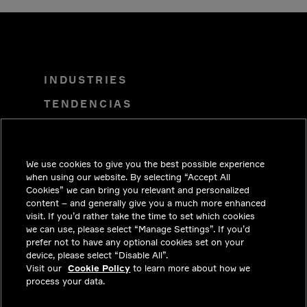
INDUSTRIES
TENDENCIAS
SOLUCIONES
CARRERAS
We use cookies to give you the best possible experience
INVERSIONISTAS
when using our website. By selecting “Accept All
Cookies” we can bring you relevant and personalized
SALA DE PRENSA
content – and generally give you a much more enhanced
visit. If you’d rather take the time to set which cookies
COMUNÍCATE CON NOSOTROS
we can use, please select “Manage Settings”. If you’d
prefer not to have any optional cookies set on your
PRIVACY
device, please select “Disable All”.
Visit our
Cookie Policy
to learn more about how we
CUMPLIMIENTO Y ASUNTOS
process your data.
LEGALES