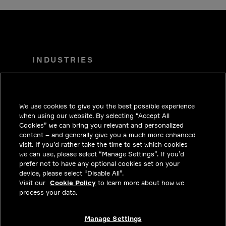
INDUSTRIES
TENDENCIAS
SOLUCIONES
We use cookies to give you the best possible experience
CARRERAS
when using our website. By selecting “Accept All
Cookies” we can bring you relevant and personalized
INVERSIONISTAS
content – and generally give you a much more enhanced
visit. If you’d rather take the time to set which cookies
SALA DE PRENSA
we can use, please select “Manage Settings”. If you’d
prefer not to have any optional cookies set on your
COMUNÍCATE CON NOSOTROS
device, please select “Disable All”.
Visit our
PRIVACY
Cookie Policy
to learn more about how we
process your data.
CUMPLIMIENTO Y ASUNTOS
LEGALES
Manage Settings