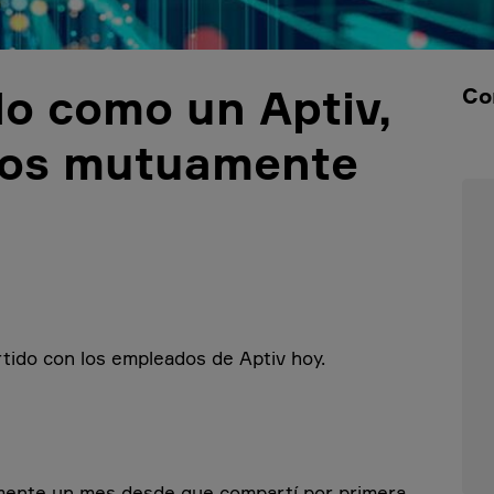
o como un Aptiv,
Co
mos mutuamente
rtido con los empleados de Aptiv hoy.
amente un mes desde que compartí por primera