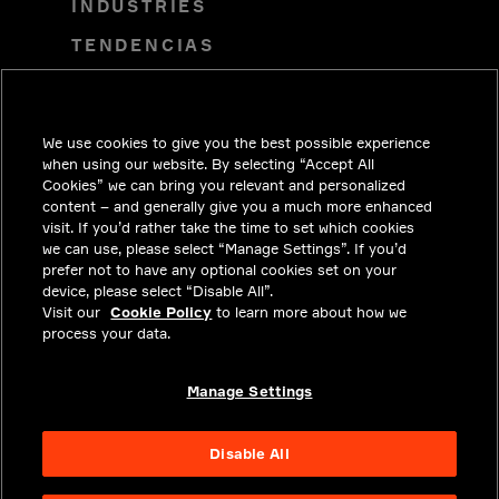
INDUSTRIES
TENDENCIAS
SOLUCIONES
CARRERAS
We use cookies to give you the best possible experience
INVERSIONISTAS
when using our website. By selecting “Accept All
Cookies” we can bring you relevant and personalized
SALA DE PRENSA
content – and generally give you a much more enhanced
visit. If you’d rather take the time to set which cookies
COMUNÍCATE CON NOSOTROS
we can use, please select “Manage Settings”. If you’d
prefer not to have any optional cookies set on your
PRIVACY
device, please select “Disable All”.
Visit our
Cookie Policy
to learn more about how we
CUMPLIMIENTO Y ASUNTOS
process your data.
LEGALES
ACERCA
Manage Settings
Disable All