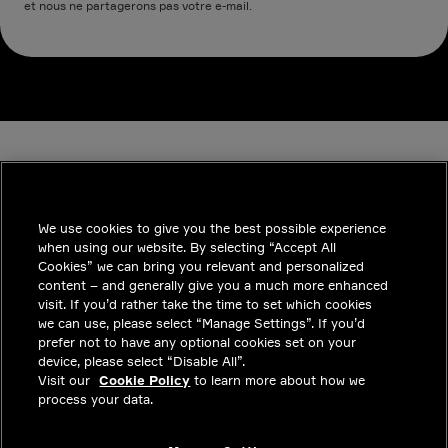
et nous ne partagerons pas votre e-mail.
We use cookies to give you the best possible experience
when using our website. By selecting “Accept All
INDUSTRIES
Cookies” we can bring you relevant and personalized
content – and generally give you a much more enhanced
INSIGHTS
visit. If you’d rather take the time to set which cookies
we can use, please select “Manage Settings”. If you’d
SOLUTIONS
prefer not to have any optional cookies set on your
device, please select “Disable All”.
CARRIERES
Visit our
Cookie Policy
to learn more about how we
process your data.
INVESTISSEURS
CONTACTEZ