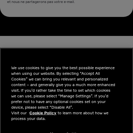
et nous ne partagerons pas votre e-mail.
We use cookies to give you the best possible experience
when using our website. By selecting “Accept All
INDUSTRIES
Cookies” we can bring you relevant and personalized
content – and generally give you a much more enhanced
INSIGHTS
visit. If you’d rather take the time to set which cookies
we can use, please select “Manage Settings”. If you’d
SOLUTIONS
prefer not to have any optional cookies set on your
device, please select “Disable All”.
CARRIERES
Visit our
Cookie Policy
to learn more about how we
process your data.
INVESTISSEURS
CONTACTEZ