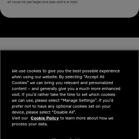
et nous ne partagerons pas votre e-mail.
We use cookies to give you the best possible experience
when using our website. By selecting “Accept All
INDUSTRIES
Cookies” we can bring you relevant and personalized
content – and generally give you a much more enhanced
INSIGHTS
visit. If you’d rather take the time to set which cookies
we can use, please select “Manage Settings”. If you’d
SOLUTIONS
prefer not to have any optional cookies set on your
device, please select “Disable All”.
CARRIERES
Visit our
Cookie Policy
to learn more about how we
process your data.
INVESTISSEURS
CONTACTEZ