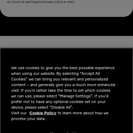
et nous ne partagerons pas votre e-mail.
We use cookies to give you the best possible experience
when using our website. By selecting “Accept All
INDUSTRIES
Cookies” we can bring you relevant and personalized
content – and generally give you a much more enhanced
INSIGHTS
visit. If you’d rather take the time to set which cookies
we can use, please select “Manage Settings”. If you’d
SOLUTIONS
prefer not to have any optional cookies set on your
device, please select “Disable All”.
CARRIERES
Visit our
Cookie Policy
to learn more about how we
process your data.
INVESTISSEURS
CONTACTEZ