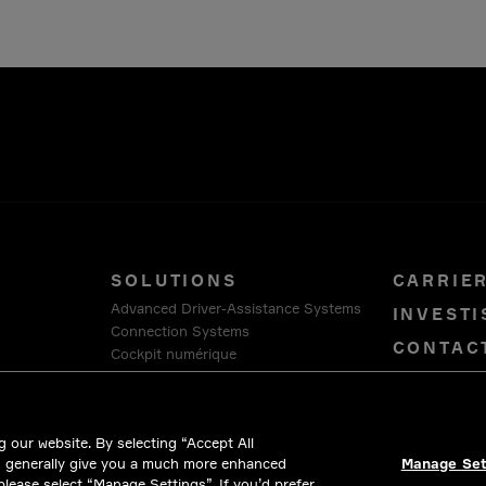
SOLUTIONS
CARRIE
Advanced Driver-Assistance Systems
INVEST
Connection Systems
CONTAC
Cockpit numérique
Smart Vehicle Architecture
Software Platform and Services
Hellermanntyton
 our website. By selecting “Accept All
Intercable Automotive Solutions
d generally give you a much more enhanced
Manage Set
Winchester Interconnect
 please select “Manage Settings”. If you’d prefer