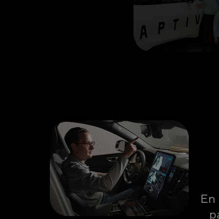
En 
p