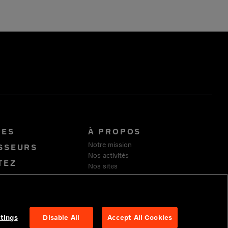
RES
À PROPOS
Notre mission
ISSEURS
Nos activités
TEZ
Nos sites
Notre fondation
Durabilité
Fournisseurs
tings
Disable All
Accept All Cookies