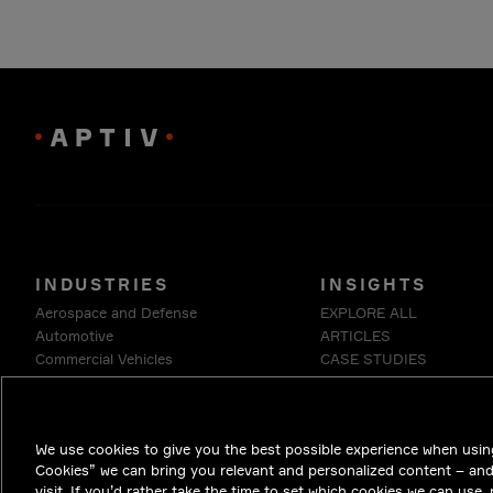
INDUSTRIES
INSIGHTS
Aerospace and Defense
EXPLORE ALL
Automotive
ARTICLES
Commercial Vehicles
CASE STUDIES
Energy
INSIDE EDGE
Enterprise
WHITE PAPERS
Industrials & Robotics
We use cookies to give you the best possible experience when using
Medical
Cookies” we can bring you relevant and personalized content – an
Telecommunications
visit. If you’d rather take the time to set which cookies we can use,