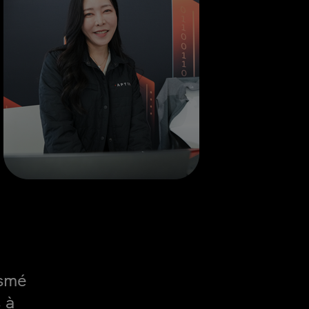
asmé
 à