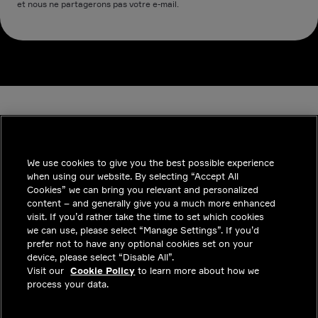
et nous ne partagerons pas votre e-mail.
We use cookies to give you the best possible experience
when using our website. By selecting “Accept All
INDUSTRIES
Cookies” we can bring you relevant and personalized
content – and generally give you a much more enhanced
INSIGHTS
visit. If you’d rather take the time to set which cookies
we can use, please select “Manage Settings”. If you’d
SOLUTIONS
prefer not to have any optional cookies set on your
device, please select “Disable All”.
CARRIERES
Visit our
Cookie Policy
to learn more about how we
process your data.
INVESTISSEURS
CONTACTEZ