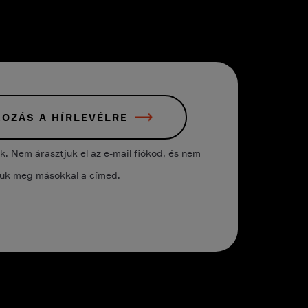
KOZÁS A HÍRLEVÉLRE
 Nem árasztjuk el az e-mail fiókod, és nem
juk meg másokkal a címed.