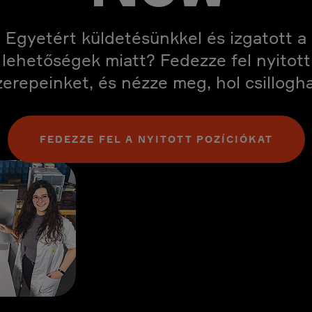
Egyetért küldetésünkkel és izgatott a
lehetőségek miatt? Fedezze fel nyitott
zerepeinket, és nézze meg, hol csillogha
FEDEZZE FEL A NYITOTT POZÍCIÓKAT