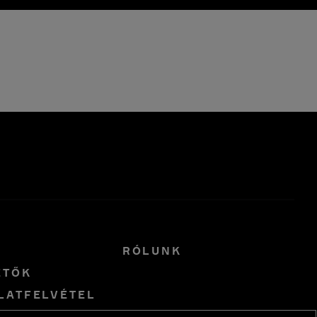
R
RÓLUNK
ETŐK
LATFELVÉTEL