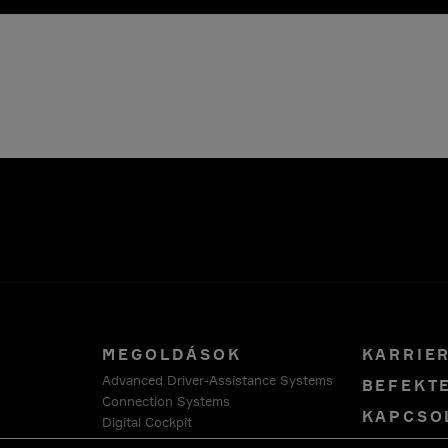
MEGOLDÁSOK
KARRIE
Advanced Driver-Assistance Systems
BEFEKT
Connection Systems
KAPCSO
Digital Cockpit
Advanced Compute