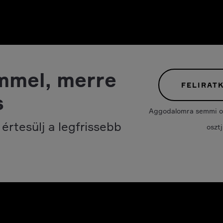
mmel, merre
FELIRAT
s
Aggodalomra semmi ok.
értesülj a legfrissebb
oszt