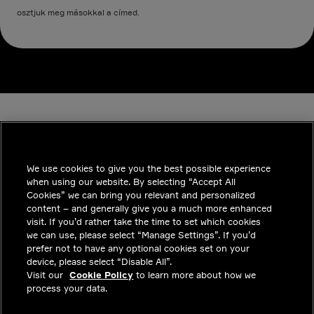
osztjuk meg másokkal a címed.
We use cookies to give you the best possible experience
when using our website. By selecting “Accept All
INDUSTRIES
Cookies” we can bring you relevant and personalized
content – and generally give you a much more enhanced
INSIGHTS
visit. If you’d rather take the time to set which cookies
we can use, please select “Manage Settings”. If you’d
MEGOLDÁSOK
prefer not to have any optional cookies set on your
device, please select “Disable All”.
KARRIER
Visit our
Cookie Policy
to learn more about how we
process your data.
BEFEKTETŐK