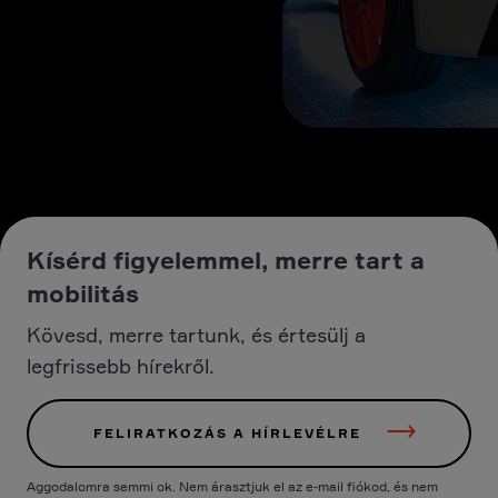
Kísérd figyelemmel, merre tart a
mobilitás
Kövesd, merre tartunk, és értesülj a
legfrissebb hírekről.
FELIRATKOZÁS A HÍRLEVÉLRE
Aggodalomra semmi ok. Nem árasztjuk el az e-mail fiókod, és nem