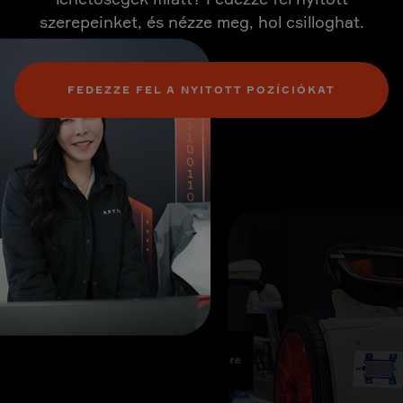
szerepeinket, és nézze meg, hol csilloghat.
FEDEZZE FEL A NYITOTT POZÍCIÓKAT