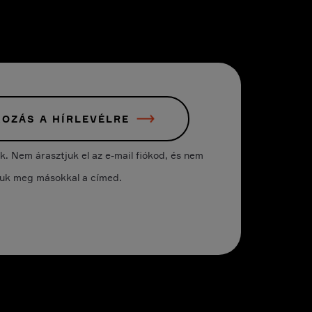
KOZÁS A HÍRLEVÉLRE
 Nem árasztjuk el az e-mail fiókod, és nem
juk meg másokkal a címed.