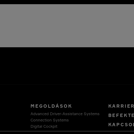
MEGOLDÁSOK
KARRIE
Advanced Driver-Assistance Systems
BEFEKT
Connection Systems
KAPCSO
Digital Cockpit
Advanced Compute