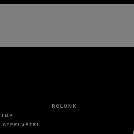
R
RÓLUNK
ETŐK
LATFELVÉTEL