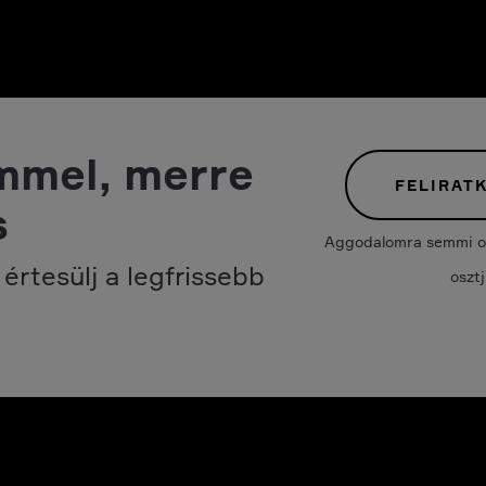
mmel, merre
FELIRAT
s
Aggodalomra semmi ok.
értesülj a legfrissebb
oszt