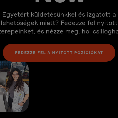
Egyetért küldetésünkkel és izgatott a
lehetőségek miatt? Fedezze fel nyitott
zerepeinket, és nézze meg, hol csillogha
FEDEZZE FEL A NYITOTT POZÍCIÓKAT