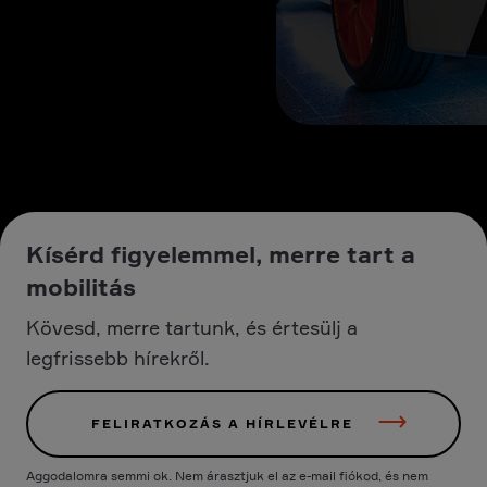
Kísérd figyelemmel, merre tart a
mobilitás
Kövesd, merre tartunk, és értesülj a
legfrissebb hírekről.
FELIRATKOZÁS A HÍRLEVÉLRE
Aggodalomra semmi ok. Nem árasztjuk el az e-mail fiókod, és nem