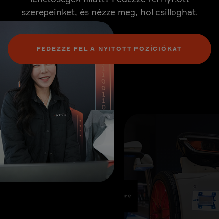
szerepeinket, és nézze meg, hol csilloghat.
FEDEZZE FEL A NYITOTT POZÍCIÓKAT