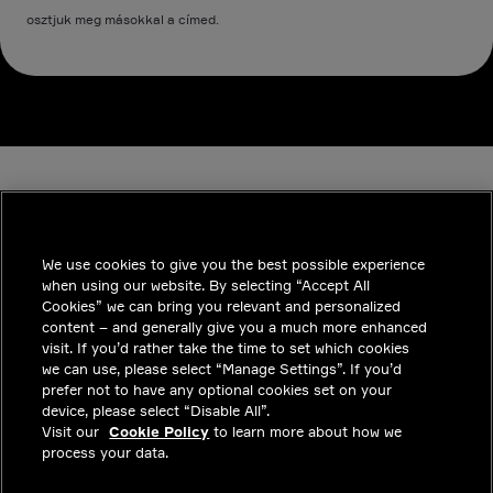
osztjuk meg másokkal a címed.
We use cookies to give you the best possible experience
when using our website. By selecting “Accept All
INDUSTRIES
Cookies” we can bring you relevant and personalized
content – and generally give you a much more enhanced
INSIGHTS
visit. If you’d rather take the time to set which cookies
we can use, please select “Manage Settings”. If you’d
MEGOLDÁSOK
prefer not to have any optional cookies set on your
device, please select “Disable All”.
KARRIER
Visit our
Cookie Policy
to learn more about how we
process your data.
BEFEKTETŐK