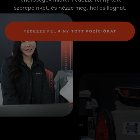
szerepeinket, és nézze meg, hol csilloghat.
FEDEZZE FEL A NYITOTT POZÍCIÓKAT