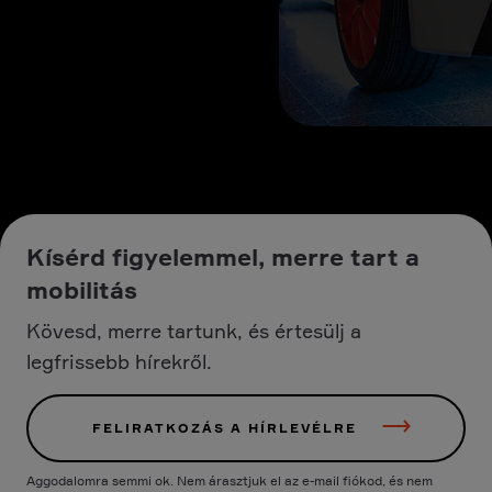
Kísérd figyelemmel, merre tart a
mobilitás
Kövesd, merre tartunk, és értesülj a
legfrissebb hírekről.
FELIRATKOZÁS A HÍRLEVÉLRE
Aggodalomra semmi ok. Nem árasztjuk el az e-mail fiókod, és nem