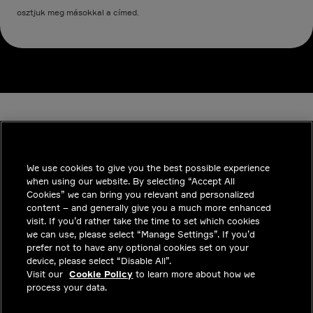
osztjuk meg másokkal a címed.
We use cookies to give you the best possible experience
when using our website. By selecting “Accept All
INDUSTRIES
Cookies” we can bring you relevant and personalized
content – and generally give you a much more enhanced
INSIGHTS
visit. If you’d rather take the time to set which cookies
we can use, please select “Manage Settings”. If you’d
MEGOLDÁSOK
prefer not to have any optional cookies set on your
device, please select “Disable All”.
KARRIER
Visit our
Cookie Policy
to learn more about how we
process your data.
BEFEKTETŐK