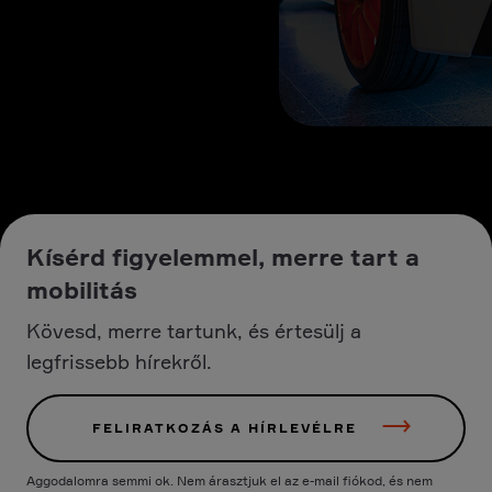
Kísérd figyelemmel, merre tart a
mobilitás
Kövesd, merre tartunk, és értesülj a
legfrissebb hírekről.
FELIRATKOZÁS A HÍRLEVÉLRE
Aggodalomra semmi ok. Nem árasztjuk el az e-mail fiókod, és nem