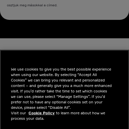
osztjuk meg másokkal a címed.
We use cookies to give you the best possible experience
when using our website. By selecting “Accept All
INDUSTRIES
Cookies” we can bring you relevant and personalized
content – and generally give you a much more enhanced
INSIGHTS
visit. If you’d rather take the time to set which cookies
we can use, please select “Manage Settings”. If you’d
MEGOLDÁSOK
prefer not to have any optional cookies set on your
device, please select “Disable All”.
KARRIER
Visit our
Cookie Policy
to learn more about how we
process your data.
BEFEKTETŐK