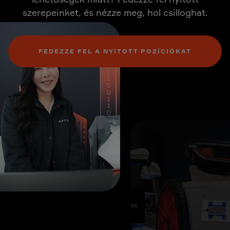
szerepeinket, és nézze meg, hol csilloghat.
FEDEZZE FEL A NYITOTT POZÍCIÓKAT